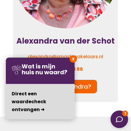
Alexandra van der Schot
alexandra@smashmakelaars.nl
X
Wat is mijn
06 – 110 923 86
huis nu waard?
Wie is Alexandra?
Direct een
waardecheck
ontvangen ➜