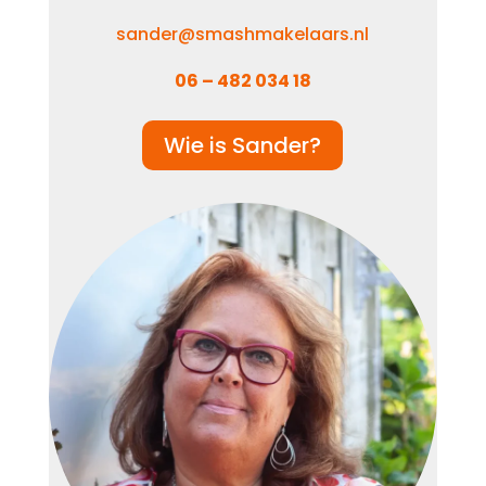
sander@smashmakelaars.nl
06 – 482 034 18
Wie is Sander?