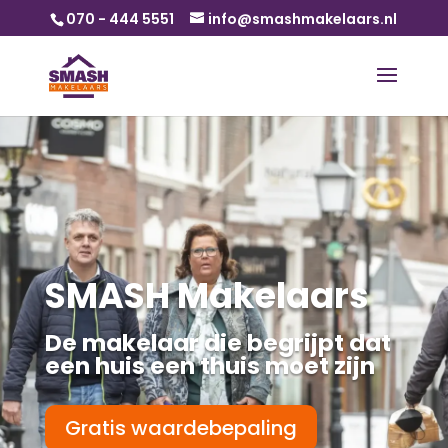
070 - 444 5551
info@smashmakelaars.nl
SMASH Makelaars
De makelaar die begrijpt dat
een huis een thuis moet zijn
Gratis waardebepaling