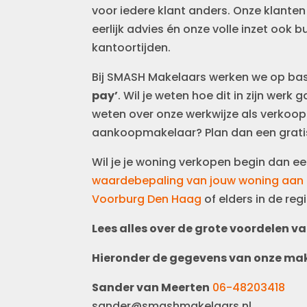
voor iedere klant anders. Onze klante
eerlijk advies én onze volle inzet ook 
kantoortijden.
Bij SMASH Makelaars werken we op ba
pay’
. Wil je weten hoe dit in zijn werk 
weten over onze werkwijze als verkoo
aankoopmakelaar? Plan dan een gratis 
Wil je je woning verkopen begin dan e
waardebepaling van jouw woning aan 
Voorburg Den Haag
of elders in de re
Lees alles over de grote voordelen v
Hieronder de gegevens van onze mak
Sander van Meerten
06-48203418
sander@smashmakelaars.nl