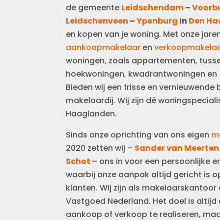
de gemeente
Leidschendam
–
Voorb
Leidschenveen
–
Ypenburg
in
Den Ha
en kopen van je woning. Met onze jaren
aankoopmakelaar
en
verkoopmakela
woningen, zoals appartementen, tuss
hoekwoningen, kwadrantwoningen en (vr
Bieden wij een frisse en vernieuwende
makelaardij. Wij zijn dé woningspeciali
Haaglanden.
Sinds onze oprichting van ons eigen
m
2020 zetten wij –
Sander van Meerten
Schot
– ons in voor een persoonlijke e
waarbij onze aanpak altijd gericht is
klanten. Wij zijn als makelaarskantoor
Vastgoed Nederland. Het doel is altijd
aankoop of verkoop te realiseren, maa