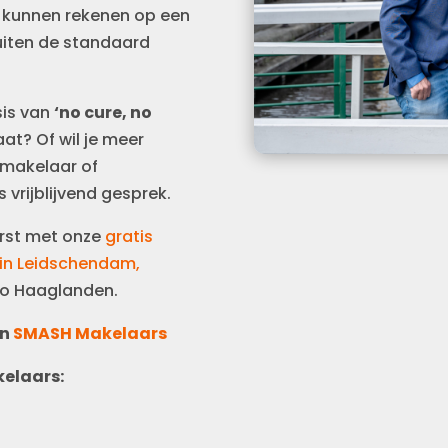
n kunnen rekenen op een
buiten de standaard
sis van
‘no cure, no
gaat? Of wil je meer
pmakelaar of
vrijblijvend gesprek.
erst met onze
gratis
in Leidschendam,
gio Haaglanden.
an
SMASH Makelaars
elaars: