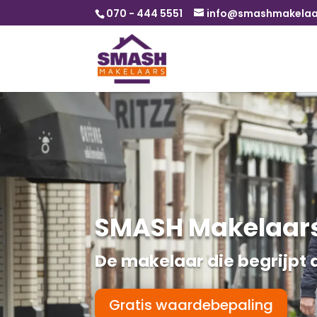
070 - 444 5551
info@smashmakelaar
SMASH Makelaar
De makelaar die begrijpt d
Gratis waardebepaling