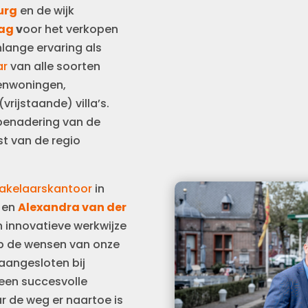
urg
en de wijk
ag
v
oor het verkopen
lange ervaring als
ar
van alle soorten
enwoningen,
ijstaande) villa’s.
 benadering van de
st van de regio
akelaarskantoor
in
en
Alexandra van der
n innovatieve werkwijze
 op de wensen van onze
 aangesloten bij
 een succesvolle
r de weg er naartoe is