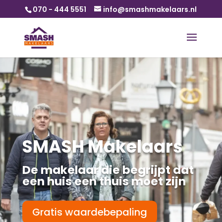
070 - 444 5551
info@smashmakelaars.nl
SMASH Makelaars
De makelaar die begrijpt dat
een huis een thuis moet zijn
Gratis waardebepaling