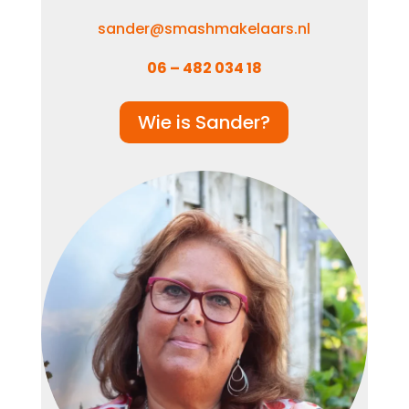
sander@smashmakelaars.nl
06 – 482 034 18
Wie is Sander?