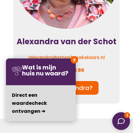
Alexandra van der Schot
alexandra@smashmakelaars.nl
X
Wat is mijn
06 – 110 923 86
huis nu waard?
Wie is Alexandra?
Direct een
waardecheck
ontvangen ➜