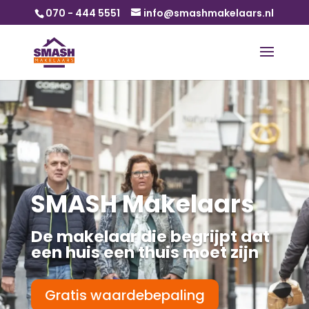
070 - 444 5551
info@smashmakelaars.nl
SMASH Makelaars
De makelaar die begrijpt dat
een huis een thuis moet zijn
Gratis waardebepaling