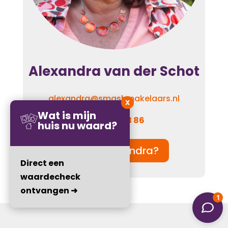
Alexandra van der Schot
alexandra@smashmakelaars.nl
X
Wat is mijn
06 – 110 923 86
huis nu waard?
Wie is Alexandra?
Direct een
waardecheck
ontvangen ➜