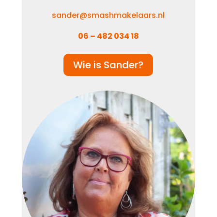
sander@smashmakelaars.nl
06 – 482 034 18
Wie is Sander?