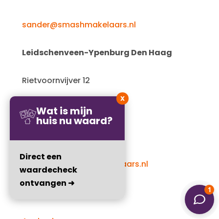
sander@smashmakelaars.nl
Leidschenveen-Ypenburg Den Haag
Rietvoornvijver 12
X
2492 MP, Den Haag
Wat is mijn
huis nu waard?
06 – 1109 2386
Direct een
alexandra@smashmakelaars.nl
waardecheck
ontvangen ➜
Informatie