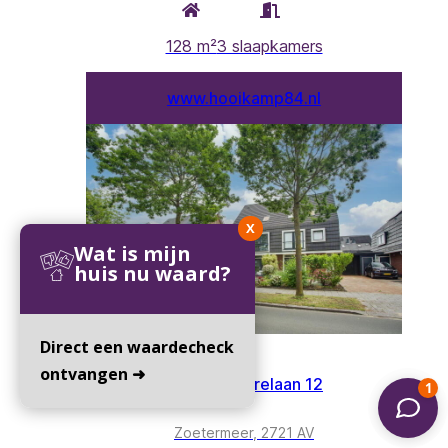
X
Wat is mijn
huis nu waard?
Direct een waardecheck
ontvangen ➜