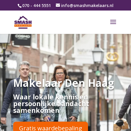
070 - 444 5551
info@smashmakelaars.nl
Makelaar Den Haag
Waar lokale kennis en
persoonlijke aandacht
samenkomen
Gratis waardebepaling