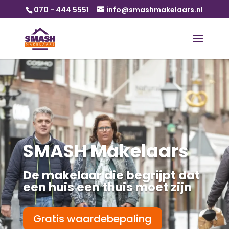
070 - 444 5551
info@smashmakelaars.nl
SMASH Makelaars
De makelaar die begrijpt dat
een huis een thuis moet zijn
Gratis waardebepaling