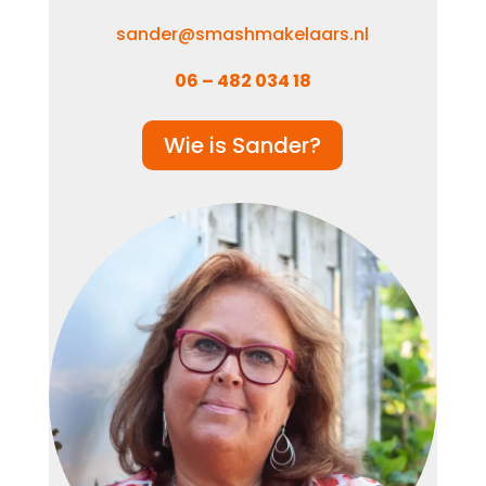
sander@smashmakelaars.nl
06 – 482 034 18
Wie is Sander?