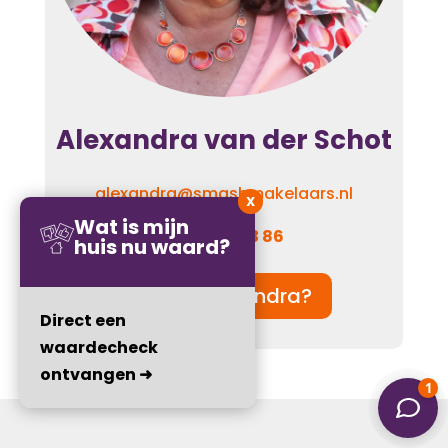
Alexandra van der Schot
alexandra@smashmakelaars.nl
X
Wat is mijn
06 – 110 923 86
huis nu waard?
Wie is Alexandra?
Direct een
waardecheck
ontvangen ➜