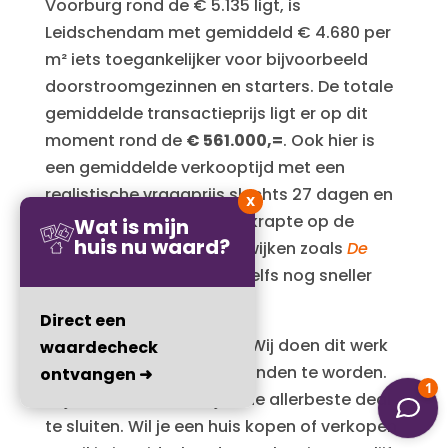
Voorburg rond de € 5.135 ligt, is
Leidschendam met gemiddeld € 4.680 per
m² iets toegankelijker voor bijvoorbeeld
doorstroomgezinnen en starters. De totale
gemiddelde transactieprijs ligt er op dit
moment rond de
€ 561.000,=
. Ook hier is
een gemiddelde verkooptijd met een
realistische vraagprijs slechts 27 dagen en
X
onderstreept de enorme krapte op de
Wat is mijn
huis nu waard?
woningmarkt. In gewilde wijken zoals
De
Rietvink
of
’t Lien
kan dit zelfs nog sneller
gaan.
Direct een
Bel nu SMASH Makelaars. Wij doen dit werk
waardecheck
niet zomaar om leuk gevonden te worden.
ontvangen ➜
Wij vechten om voor jou de allerbeste deal
te sluiten. Wil je een huis kopen of verkopen