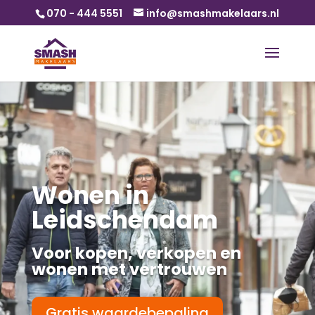
070 - 444 5551
info@smashmakelaars.nl
Wonen in
Leidschendam
Voor kopen, verkopen en
wonen met vertrouwen
Gratis waardebepaling