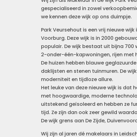
Wij zijn als Makelaar in de wijk Park 
gespecialiseerd in zowel verkoopbem
we kennen deze wijk op ons duimpje.
Park Veursehout is een vrij nieuwe wij
Voorburg. Deze wijk is in 2000 gebouwd i
populair. De wijk bestaat uit bijna 7
2-onder-één-kapwoningen, rijen met 
De huizen hebben blauwe geglazuurde 
daklijsten en stenen tuinmuren. De wij
moderniteit en tijdloze allure.
Het leuke van deze nieuwe wijk is dat h
met hoogwaardige, moderne technologi
uitstekend geïsoleerd en hebben ze f
tijd. Ze zijn dan ook zeer gewild waardo
De wijk grens aan De Zijde, Duivenvo
Wij zijn al jaren dé makelaars in Leid