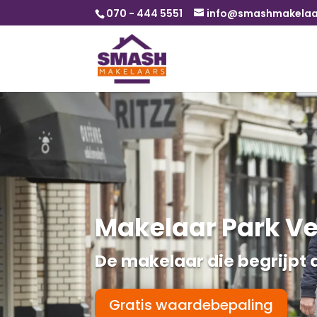
070 - 444 5551
info@smashmakelaar
Makelaar Park V
De makelaar die begrijpt d
Gratis waardebepaling