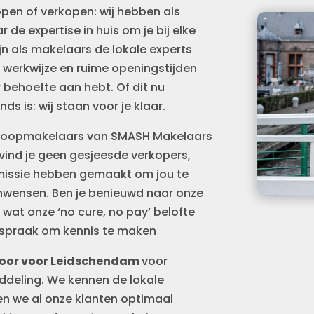
open of verkopen: wij hebben als
 expertise in huis om je bij elke
ijn als makelaars de lokale experts
 werkwijze en ruime openingstijden
er behoefte aan hebt. Of dit nu
s is: wij staan voor je klaar.
koopmakelaars van SMASH Makelaars
 vind je geen gesjeesde verkopers,
missie hebben gemaakt om jou te
onwensen. Ben je benieuwd naar onze
 wat onze ‘
no cure, no pay
’ belofte
afspraak om kennis te maken
oor voor Leidschendam
voor
deling. We kennen de lokale
n we al onze klanten optimaal