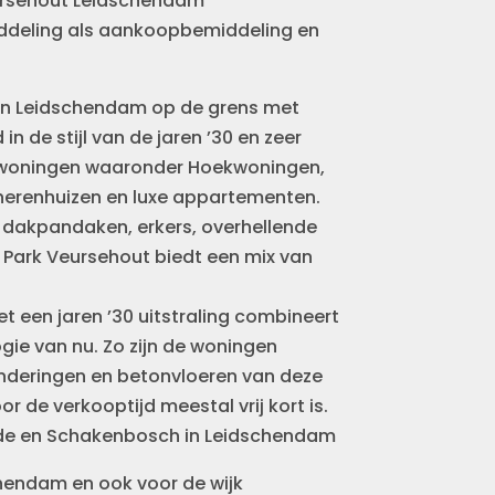
Veursehout Leidschendam
iddeling als aankoopbemiddeling en
k in Leidschendam op de grens met
n de stijl van de jaren ’30 en zeer
00 woningen waaronder Hoekwoningen,
herenhuizen en luxe appartementen.
dakpandaken, erkers, overhellende
k Park Veursehout biedt een mix van
et een jaren ’30 uitstraling combineert
e van nu. Zo zijn de woningen
underingen en betonvloeren van deze
or de verkooptijd meestal vrij kort is.
orde en Schakenbosch in Leidschendam
schendam en ook voor de wijk