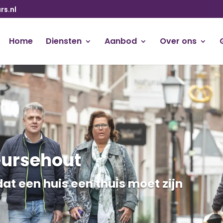
s.nl
Home
Diensten
Aanbod
Over ons
eursehout
at een huis een thuis moet zijn