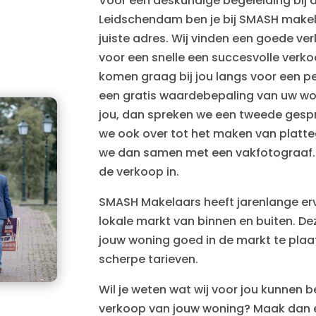
Voor een deskundige begeleiding bij 
Leidschendam ben je bij SMASH make
juiste adres. Wij vinden een goede ve
voor een snelle een succesvolle verk
komen graag bij jou langs voor een pe
een gratis waardebepaling van uw won
jou, dan spreken we een tweede gesp
we ook over tot het maken van platteg
we dan samen met een vakfotograaf. 
de verkoop in.
SMASH Makelaars heeft jarenlange er
lokale markt van binnen en buiten. De
jouw woning goed in de markt te pla
scherpe tarieven.
Wil je weten wat wij voor jou kunnen 
verkoop van jouw woning? Maak dan e