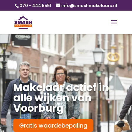
070 - 444 5551
info@smashmakelaars.nl
Makelaar actief in
alle wijken van
Voorburg
Gratis waardebepaling