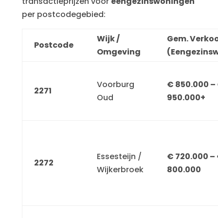
transactieprijzen voor
eengezinswoningen
per postcodegebied:
Wijk /
Gem. Verkoo
Postcode
Omgeving
(Eengezins
Voorburg
€ 850.000 –
2271
Oud
950.000+
Essesteijn /
€ 720.000 –
2272
Wijkerbroek
800.000