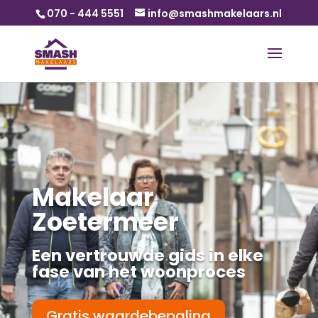
070 - 444 5551
info@smashmakelaars.nl
Makelaar
Zoetermeer
Een vertrouwde gids in elke
fase van het woonproces
Gratis waardebepaling