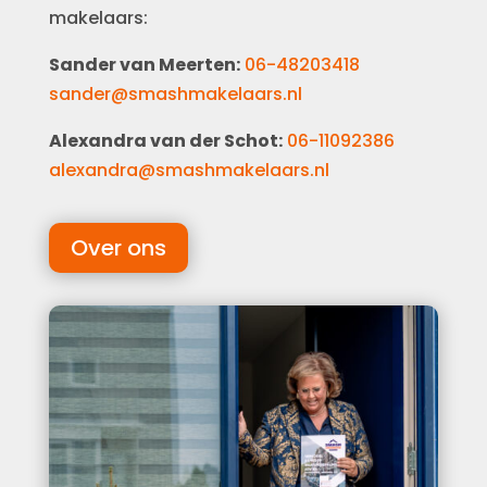
makelaars:
Sander van Meerten:
06-48203418
sander@smashmakelaars.nl
Alexandra van der Schot:
06-11092386
alexandra@smashmakelaars.nl
Over ons