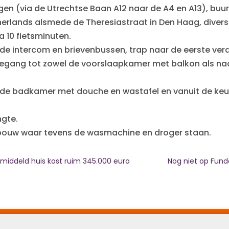
gen (via de Utrechtse Baan A12 naar de A4 en A13), buu
therlands alsmede de Theresiastraat in Den Haag, diver
a 10 fietsminuten.
 de intercom en brievenbussen, trap naar de eerste ver
 Toegang tot zowel de voorslaapkamer met balkon als 
de badkamer met douche en wastafel en vanuit de keu
ngte.
rbouw waar tevens de wasmachine en droger staan.
emiddeld huis kost ruim 345.000 euro
Nog niet op Fund