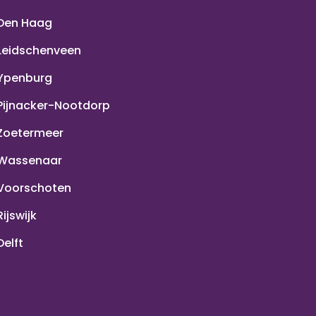
Den Haag
Leidschenveen
Ypenburg
Pijnacker-Nootdorp
Zoetermeer
Wassenaar
Voorschoten
Rijswijk
Delft