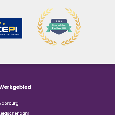
Werkgebied
Voorburg
Leidschendam