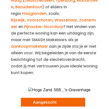
Haag
(
Leidschenveen
,
Ypenburg
,
Mariahoev
e
,
Bezuidenhout
) of elders in
regio
Haaglanden
, zoals;
Rijswijk
,
Voorschoten
,
Wassenaar
,
Zoeterm
eer
en
Pijnacker-Nootdorp
? Het vinden van
de perfecte woning kan een uitdaging zijn,
maar met SMASH Makelaars als je
aankoopmakelaar
aan je zijde sta je er niet
alleen voor. Wij begeleiden je van de eerste
bezichtiging tot de sleuteloverdracht,
zodat jij met vertrouwen jouw ideale woning
kunt kopen.