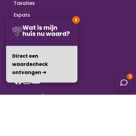
Taxaties
Expats
X
Wie zijn wij?
Wat is mijn
huis nu waard?
Gratis waardebepaling
Gratis zoekopdracht
Direct een
Contact opnemen
waardecheck
ontvangen ➜
Werkgebied
Voorburg
Leidschendam