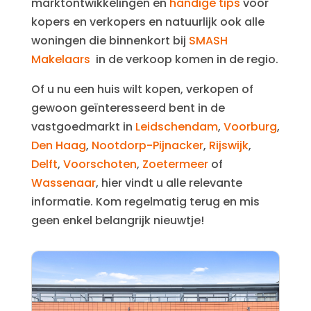
marktontwikkelingen en
handige tips
voor
kopers en verkopers en natuurlijk ook alle
woningen die binnenkort bij
SMASH
Makelaars
in de verkoop komen in de regio.
Of u nu een huis wilt kopen, verkopen of
gewoon geïnteresseerd bent in de
vastgoedmarkt in
Leidschendam
,
Voorburg
,
Den Haag
,
Nootdorp-Pijnacker
,
Rijswijk
,
Delft
,
Voorschoten
,
Zoetermeer
of
Wassenaar
, hier vindt u alle relevante
informatie. Kom regelmatig terug en mis
geen enkel belangrijk nieuwtje!