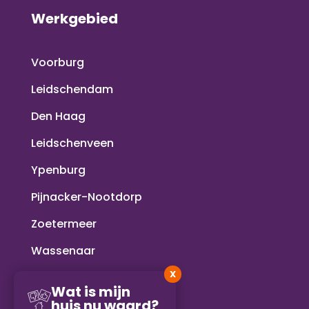
Werkgebied
Voorburg
Leidschendam
Den Haag
Leidschenveen
Ypenburg
Pijnacker-Nootdorp
Zoetermeer
Wassenaar
X
Voorschoten
Wat is mijn
huis nu waard?
Rijswijk