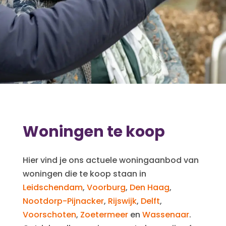
Woningen te koop
Hier vind je ons actuele woningaanbod van
woningen die te koop staan in
Leidschendam
,
Voorburg
,
Den Haag
,
Nootdorp-Pijnacker
,
Rijswijk
,
Delft
,
Voorschoten
,
Zoetermeer
en
Wassenaar
.