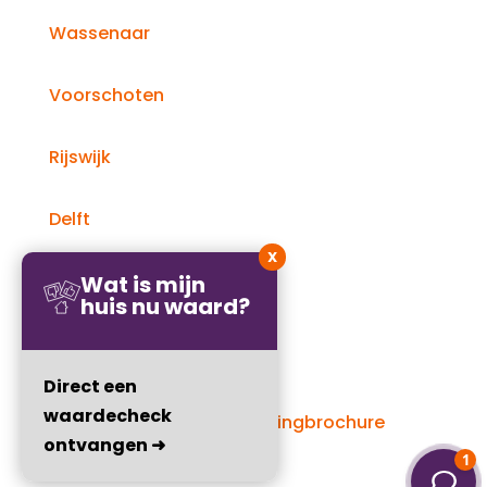
Wassenaar
Voorschoten
Rijswijk
Delft
X
Wat is mijn
huis nu waard?
Direct een
waardecheck
Website door:
Online Woningbrochure
ontvangen ➜