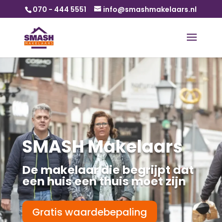
070 - 444 5551
info@smashmakelaars.nl
SMASH Makelaars
De makelaar die begrijpt dat
een huis een thuis moet zijn
Gratis waardebepaling