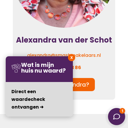
Alexandra van der Schot
alexandra@smashmakelaars.nl
X
Wat is mijn
06 – 110 923 86
huis nu waard?
Wie is Alexandra?
Direct een
waardecheck
ontvangen ➜