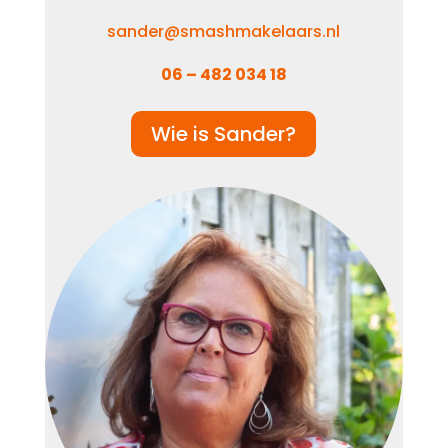
sander@smashmakelaars.nl
06 – 482 034 18
Wie is Sander?