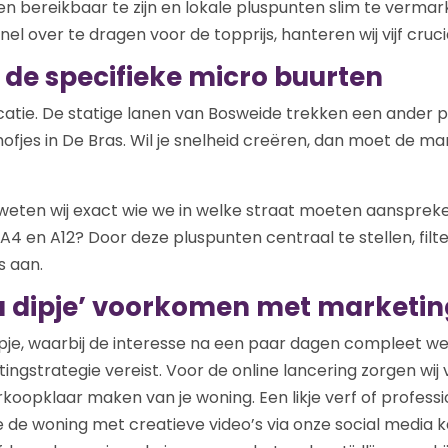
en bereikbaar te zijn en lokale pluspunten slim te verma
nel over te dragen voor de topprijs, hanteren wij vijf cruci
op de specifieke micro buurten
catie. De statige lanen van Bosweide trekken een ander 
ofjes in De Bras. Wil je snelheid creëren, dan moet de m
eten wij exact wie we in welke straat moeten aanspreken.
 A4 en A12? Door deze pluspunten centraal te stellen, filt
s aan.
da dipje’ voorkomen met marketin
dipje, waarbij de interesse na een paar dagen compleet 
gstrategie vereist. Voor de online lancering zorgen wij v
rkoopklaar maken van je woning. Een likje verf of profess
e de woning met creatieve video’s via onze social media 