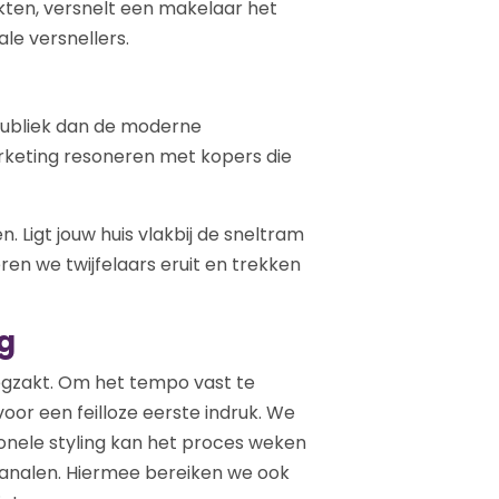
rkten, versnelt een makelaar het
ale versnellers.
publiek dan de moderne
arketing resoneren met kopers die
 Ligt jouw huis vlakbij de sneltram
eren we twijfelaars eruit en trekken
g
wegzakt. Om het tempo vast te
oor een feilloze eerste indruk. We
ionele styling kan het proces weken
kanalen. Hiermee bereiken we ook