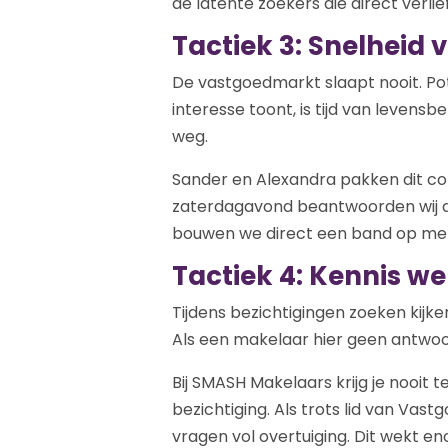
de latente zoekers die direct verlie
Tactiek 3: Snelheid 
De vastgoedmarkt slaapt nooit. Pot
interesse toont, is tijd van leve
weg.
Sander en Alexandra pakken dit co
zaterdagavond beantwoorden wij d
bouwen we direct een band op met
Tactiek 4: Kennis w
Tijdens bezichtigingen zoeken kijk
Als een makelaar hier geen antwoord o
Bij SMASH Makelaars krijg je nooit 
bezichtiging. Als trots lid van Va
vragen vol overtuiging. Dit wekt e