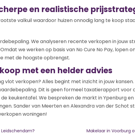
cherpe en realistische prijsstrate
grootste valkuil waardoor huizen onnodig lang te koop staa
ardebepaling. We analyseren recente verkopen in jouw str
. Omdat we werken op basis van No Cure No Pay, lopen on
tie met de hoogste opbrengst.
erkoop met een helder advies
ing vlot verkopen? Alles begint met inzicht in jouw kanse
 waardebepaling. Dit is geen formeel taxatierapport voo
n de keukentafel. We bespreken de markt in Ypenburg en 
ngen. Sander van Meerten en Alexandra van der Schot staa
 verkopen woningen!
n Leidschendam?
Makelaar in Voorburg o