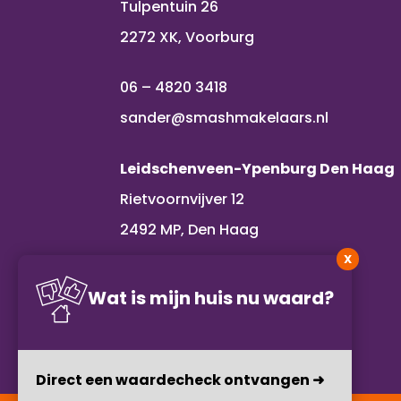
Tulpentuin 26
2272 XK, Voorburg
06 – 4820 3418
sander@smashmakelaars.nl
Leidschenveen-Ypenburg Den Haag
Rietvoornvijver 12
2492 MP, Den Haag
X
06 – 1109 2386
Wat is mijn huis nu waard?
alexandra@smashmakelaars.nl
Direct een waardecheck ontvangen ➜