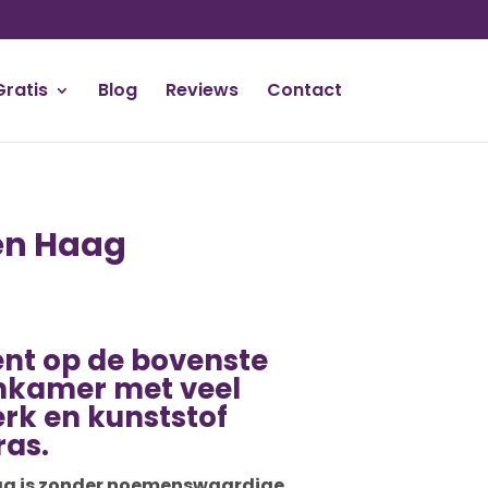
Gratis
Blog
Reviews
Contact
en Haag
nt op de bovenste
nkamer met veel
erk en kunststof
ras.
Haag is zonder noemenswaardige