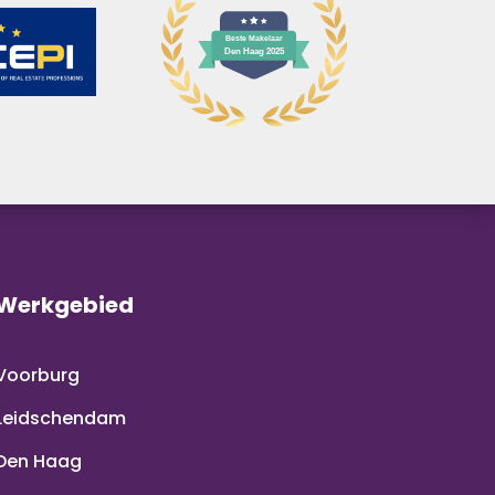
Werkgebied
Voorburg
Leidschendam
Den Haag