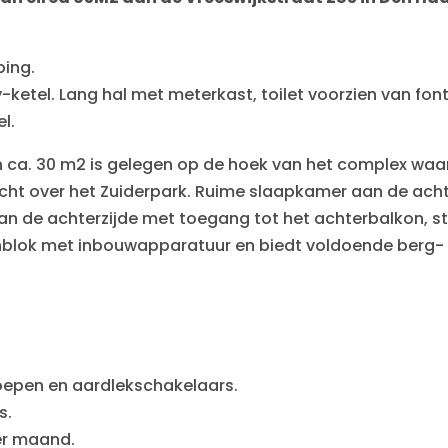
ping.
ketel. Lang hal met meterkast, toilet voorzien van fon
l.
 ca. 30 m2 is gelegen op de hoek van het complex waar
tzicht over het Zuiderpark. Ruime slaapkamer aan de ach
n de achterzijde met toegang tot het achterbalkon, s
nblok met inbouwapparatuur en biedt voldoende berg- 
epen en aardlekschakelaars.
s.
er maand.