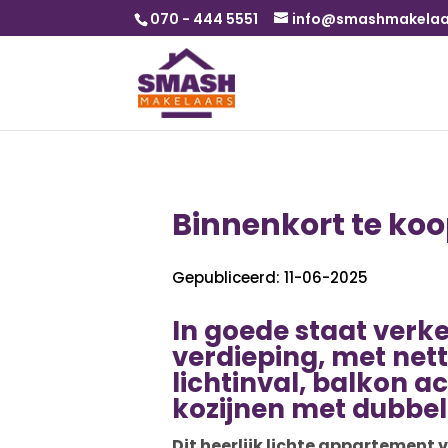
070 - 444 5551
info@smashmakelaar
Binnenkort te ko
Gepubliceerd: 11-06-2025
In goede staat ver
verdieping, met ne
lichtinval, balkon a
kozijnen met dubbelg
Dit heerlijk lichte appartement