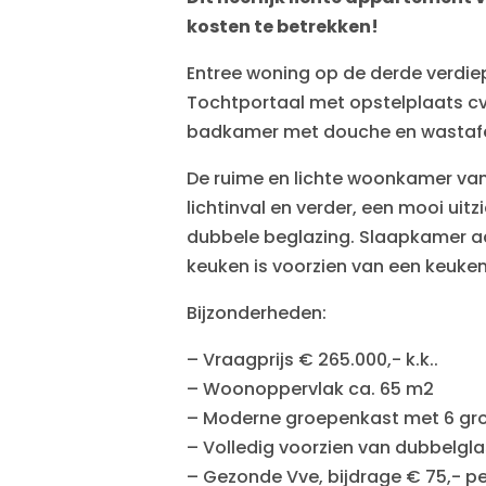
kosten te betrekken!
Entree woning op de derde verdie
Tochtportaal met opstelplaats cv-
badkamer met douche en wastafe
De ruime en lichte woonkamer van
lichtinval en verder, een mooi ui
dubbele beglazing. Slaapkamer aa
keuken is voorzien van een keuke
Bijzonderheden:
– Vraagprijs € 265.000,- k.k..
– Woonoppervlak ca. 65 m2
– Moderne groepenkast met 6 gro
– Volledig voorzien van dubbelgla
– Gezonde Vve, bijdrage € 75,- p