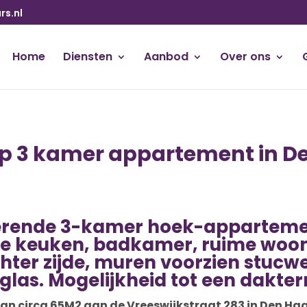
s.nl
Home
Diensten
Aanbod
Over ons
op 3 kamer appartement in D
kerende 3-kamer hoek-apparteme
tte keuken, badkamer, ruime woo
chter zijde, muren voorzien stucw
las. Mogelijkheid tot een dakter
 van circa 65M2 aan de Vreeswijkstraat 283 in Den 