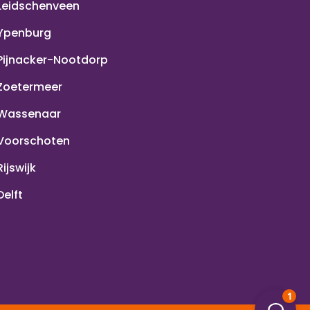
Leidschenveen
Ypenburg
Pijnacker-Nootdorp
Zoetermeer
Wassenaar
Voorschoten
Rijswijk
Delft