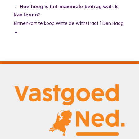
←
𝗛𝗼𝗲 𝗵𝗼𝗼𝗴 𝗶𝘀 𝗵𝗲𝘁 𝗺𝗮𝘅𝗶𝗺𝗮𝗹𝗲 𝗯𝗲𝗱𝗿𝗮𝗴 𝘄𝗮𝘁 𝗶𝗸
𝗸𝗮𝗻 𝗹𝗲𝗻𝗲𝗻?
Binnenkort te koop Witte de Withstraat 1 Den Haag
→