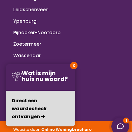
Leidschenveen
Ypenburg
Pijnacker-Nootdorp
Zoetermeer
Wassenaar
X
Voorschoten
Wat is mijn
huis nu waard?
Rijswijk
Delft
Direct een
waardecheck
ontvangen ➜
Website door:
Online Woningbrochure