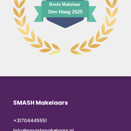
SMASH Makelaars
+31704445551
info@smashmakelaars.nl