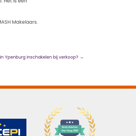
 Het is een
MASH Makelaars.
n Ypenburg inschakelen bij verkoop?
→