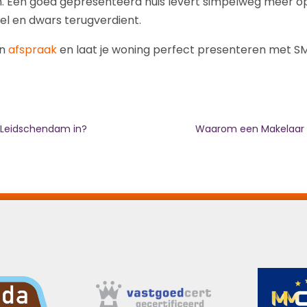
n. Een goed gepresenteerd huis levert simpelweg meer op.
bel en dwars terugverdient.
en
afspraak
en laat je woning perfect presenteren met S
 Leidschendam in?
Waarom een Makelaar i