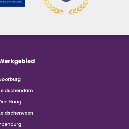
Werkgebied
Voorburg
Leidschendam
Den Haag
Leidschenveen
Ypenburg