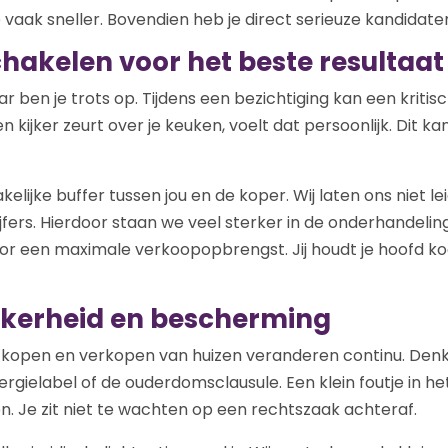
 vaak sneller. Bovendien heb je direct serieuze kandidaten
chakelen voor het beste resultaat
daar ben je trots op. Tijdens een bezichtiging kan een krit
 kijker zeurt over je keuken, voelt dat persoonlijk. Dit 
kelijke buffer tussen jou en de koper. Wij laten ons niet l
jfers. Hierdoor staan we veel sterker in de onderhandelin
or een maximale verkoopopbrengst. Jij houdt je hoofd koe
ekerheid en bescherming
 kopen en verkopen van huizen veranderen continu. Den
ergielabel of de ouderdomsclausule. Een klein foutje in 
. Je zit niet te wachten op een rechtszaak achteraf.