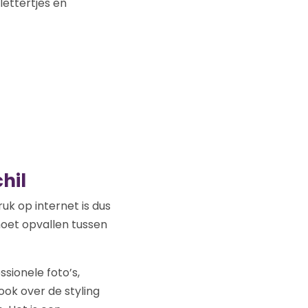
lettertjes en
hil
uk op internet is dus
moet opvallen tussen
sionele foto’s,
ok over de styling