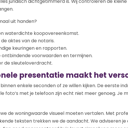
les juridisch dichtgetimmerd is. Wij controleren de kleine 
angen.
maal uit handen?
een waterdichte koopovereenkomst.
de aktes van de notaris.
dige keuringen en rapporten.
 ontbindende voorwaarden en termijnen.
r de sleuteloverdracht.
onele presentatie maakt het versc
binnen enkele seconden of ze willen kijken. De eerste indr
lle foto’s met je telefoon zijn echt niet meer genoeg. Je 
 we de woningwaarde visueel moeten vertalen. Met profes
ende teksten trekken we de aandacht. We adviseren je o