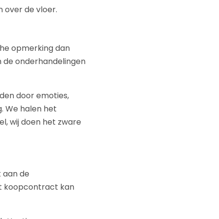
 over de vloer.
ische opmerking dan
kan de onderhandelingen
eiden door emoties,
g. We halen het
l, wij doen het zware
k aan de
het koopcontract kan