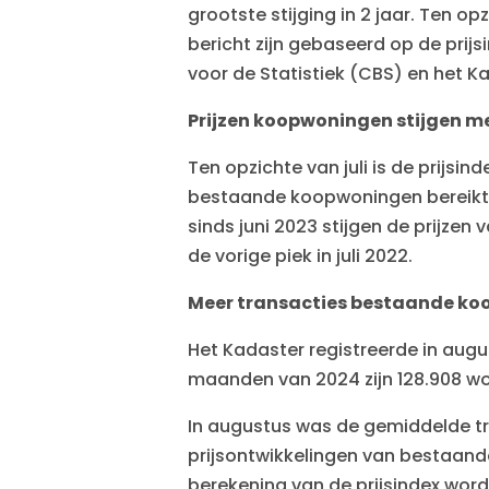
grootste stijging in 2 jaar. Ten op
bericht zijn gebaseerd op de pri
voor de Statistiek (CBS) en het K
Prijzen koopwoningen stijgen met
Ten opzichte van juli is de prijs
bestaande koopwoningen bereikten 
sinds juni 2023 stijgen de prijze
de vorige piek in juli 2022.
Meer transacties bestaande ko
Het Kadaster registreerde in augus
maanden van 2024 zijn 128.908 wo
In augustus was de gemiddelde t
prijsontwikkelingen van bestaande
berekening van de prijsindex wor