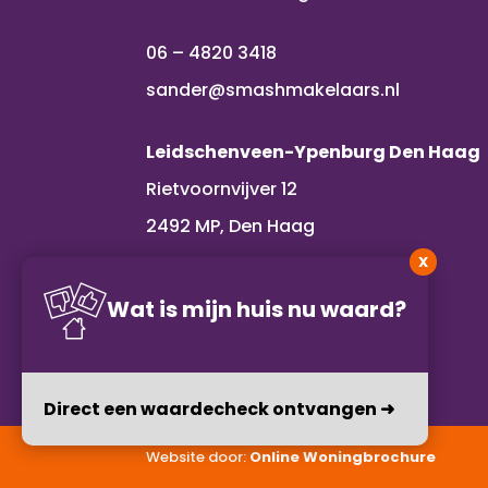
06 – 4820 3418
sander@smashmakelaars.nl
Leidschenveen-Ypenburg Den Haag
Rietvoornvijver 12
2492 MP, Den Haag
X
06 – 1109 2386
Wat is mijn huis nu waard?
alexandra@smashmakelaars.nl
Direct een waardecheck ontvangen ➜
Website door:
Online Woningbrochure