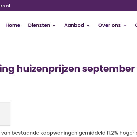
s.nl
Home
Diensten
Aanbod
Over ons
ing huizenprijzen september
n van bestaande koopwoningen gemiddeld 11,2% hoger d