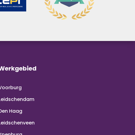
Werkgebied
Voorburg
Leidschendam
Den Haag
Leidschenveen
Ypenburg