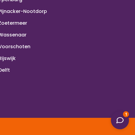
Pijnacker-Nootdorp
Zoetermeer
Wassenaar
Voorschoten
Rijswijk
Delft