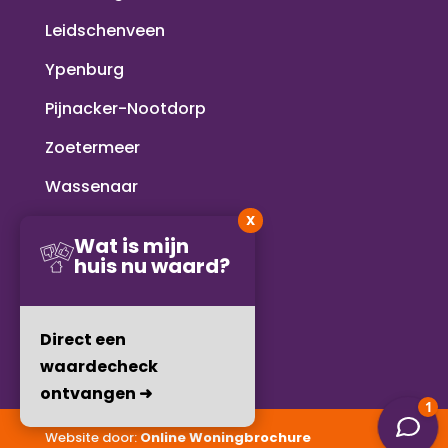
Leidschenveen
Ypenburg
Pijnacker-Nootdorp
Zoetermeer
Wassenaar
X
Voorschoten
Wat is mijn
huis nu waard?
Rijswijk
Delft
Direct een
waardecheck
ontvangen ➜
Website door:
Online Woningbrochure