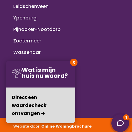
Leidschenveen
Ypenburg
Pijnacker-Nootdorp
Zoetermeer
Wassenaar
X
Voorschoten
Wat is mijn
huis nu waard?
Rijswijk
Delft
Direct een
waardecheck
ontvangen ➜
Website door:
Online Woningbrochure