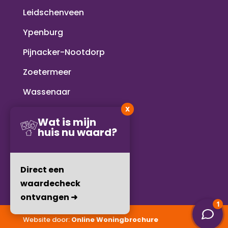
Leidschenveen
Ypenburg
Pijnacker-Nootdorp
Zoetermeer
Wassenaar
X
Voorschoten
Wat is mijn
huis nu waard?
Rijswijk
Delft
Direct een
waardecheck
ontvangen ➜
Website door:
Online Woningbrochure