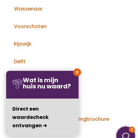
Wassenaar
Voorschoten
Rijswijk
Delft
X
Wat is mijn
huis nu waard?
Direct een
waardecheck
Website door:
Online Woningbrochure
ontvangen ➜