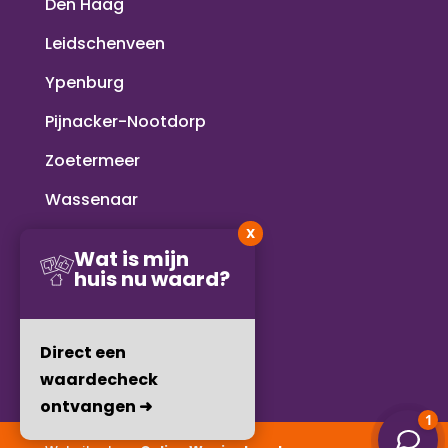
Den Haag
Leidschenveen
Ypenburg
Pijnacker-Nootdorp
Zoetermeer
Wassenaar
X
Voorschoten
Wat is mijn
huis nu waard?
Rijswijk
Delft
Direct een
waardecheck
ontvangen ➜