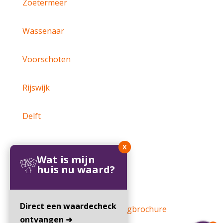
Zoetermeer
Wassenaar
Voorschoten
Rijswijk
Delft
X
Wat is mijn
huis nu waard?
Direct een waardecheck
Website door:
Online Woningbrochure
ontvangen ➜