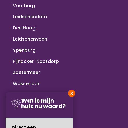
Voorburg
Leidschendam
Den Haag
Leidschenveen
Ypenburg
Pijnacker-Nootdorp
Zoetermeer
Wassenaar
X
Voorschoten
Wat is mijn
huis nu waard?
Rijswijk
Delft
Direct een