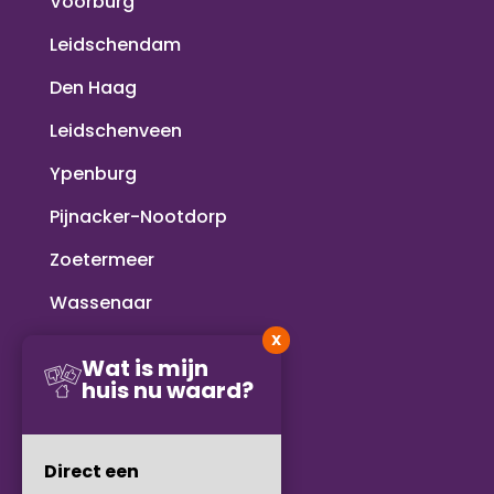
Voorburg
Leidschendam
Den Haag
Leidschenveen
Ypenburg
Pijnacker-Nootdorp
Zoetermeer
Wassenaar
X
Voorschoten
Wat is mijn
huis nu waard?
Rijswijk
Delft
Direct een