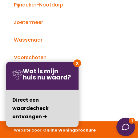
Pijnacker-Nootdorp
Zoetermeer
Wassenaar
Voorschoten
X
Wat is mijn
Rijswijk
huis nu waard?
Delft
Direct een
waardecheck
ontvangen ➜
Website door:
Online Woningbrochure