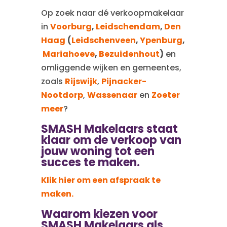
Op zoek naar dé verkoopmakelaar
in
Voorburg
,
Leidschendam
,
Den
Haag
(
Leidschenveen
,
Ypenburg
,
Mariahoeve
,
Bezuidenhout
)
en
omliggende wijken en gemeentes,
zoals
Rijswijk
,
Pijnacker-
Nootdorp
,
Wassenaar
en
Zoeter
meer
?
SMASH Makelaars
staat
klaar om de verkoop van
jouw woning tot een
succes te maken.
Klik hier om een afspraak te
maken.
Waarom kiezen voor
SMASH Makelaars als