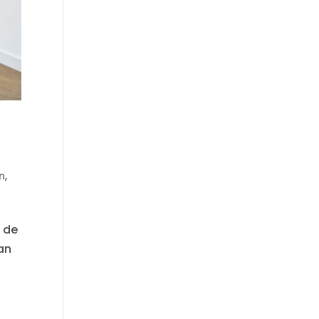
n
,
t de
an