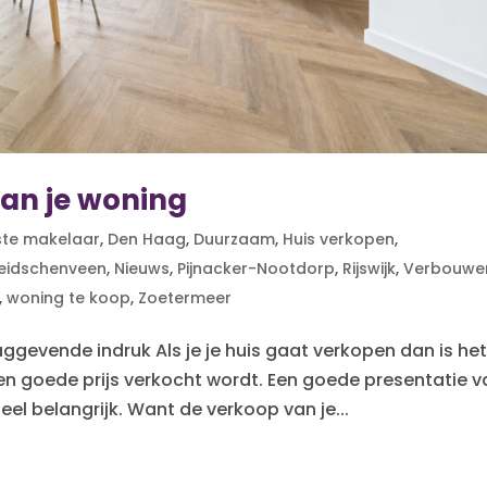
an je woning
ste makelaar
,
Den Haag
,
Duurzaam
,
Huis verkopen
,
eidschenveen
,
Nieuws
,
Pijnacker-Nootdorp
,
Rijswijk
,
Verbouwe
,
woning te koop
,
Zoetermeer
ggevende indruk Als je je huis gaat verkopen dan is he
en goede prijs verkocht wordt. Een goede presentatie v
el belangrijk. Want de verkoop van je...