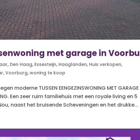
ssenwoning met garage in Voorb
aar
,
Den Haag
,
Essesteijn
,
Haaglanden
,
Huis verkopen
,
ar
,
Voorburg
,
woning te koop
e gelegen moderne TUSSEN EENGEZINSWONING MET GARAGE
Een zeer ruim familiehuis met een royale living en 5
ou, naast het bruisende Scheveningen en het drukke...