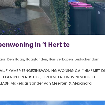
enwoning in ’t Hert te
aar
,
Den Haag
,
Haaglanden
,
Huis verkopen
,
Leidschendam
E VIJF KAMER EENGEZINSWONING WONING CA. 114M² MET DI
LEGEN IN EEN RUSTIGE, GROENE EN KINDVRIENDELIJKE
MASH Makelaar Sander van Meerten & Alexandra...