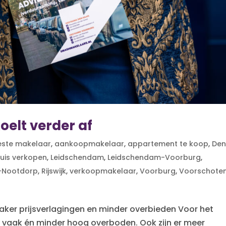
elt verder af
este makelaar
,
aankoopmakelaar
,
appartement te koop
,
De
uis verkopen
,
Leidschendam
,
Leidschendam-Voorburg
,
r-Nootdorp
,
Rijswijk
,
verkoopmakelaar
,
Voorburg
,
Voorschote
vaker prijsverlagingen en minder overbieden Voor het
r vaak én minder hoog overboden. Ook zijn er meer