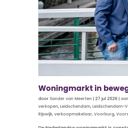
Woningmarkt in bewe
door
Sander van Meerten
|
27 jul 2026
|
aa
verkopen
,
Leidschendam
,
Leidschendam-V
Rijswijk
,
verkoopmakelaar
,
Voorburg
,
Voor
De Nederlandse woningmarkt is consta