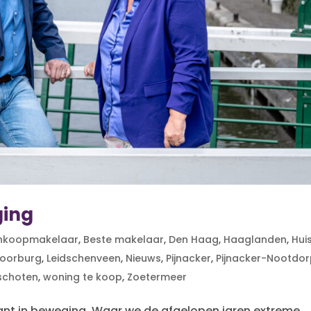
ging
nkoopmakelaar
,
Beste makelaar
,
Den Haag
,
Haaglanden
,
Hui
oorburg
,
Leidschenveen
,
Nieuws
,
Pijnacker
,
Pijnacker-Nootdo
schoten
,
woning te koop
,
Zoetermeer
nt in beweging. Waar we de afgelopen jaren extreme