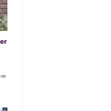
per
 op