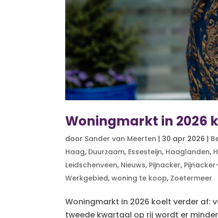
Woningmarkt in 2026 ko
door
Sander van Meerten
|
30 apr 2026
|
B
Haag
,
Duurzaam
,
Essesteijn
,
Haaglanden
,
H
Leidschenveen
,
Nieuws
,
Pijnacker
,
Pijnacke
Werkgebied
,
woning te koop
,
Zoetermeer
Woningmarkt in 2026 koelt verder af: 
tweede kwartaal op rij wordt er minde