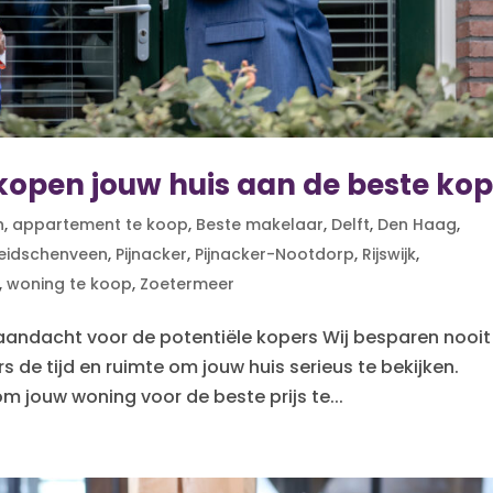
kopen jouw huis aan de beste ko
n
,
appartement te koop
,
Beste makelaar
,
Delft
,
Den Haag
,
eidschenveen
,
Pijnacker
,
Pijnacker-Nootdorp
,
Rijswijk
,
,
woning te koop
,
Zoetermeer
 aandacht voor de potentiële kopers Wij besparen nooit
 de tijd en ruimte om jouw huis serieus te bekijken.
m jouw woning voor de beste prijs te...