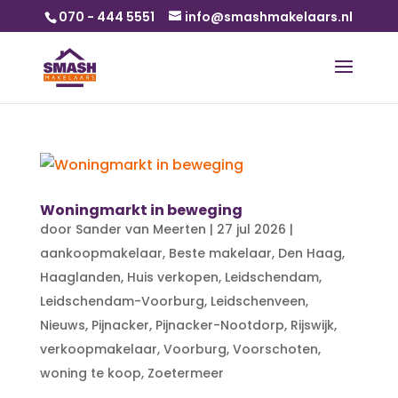
070 - 444 5551
info@smashmakelaars.nl
Woningmarkt in beweging
door
Sander van Meerten
|
27 jul 2026
|
aankoopmakelaar
,
Beste makelaar
,
Den Haag
,
Haaglanden
,
Huis verkopen
,
Leidschendam
,
Leidschendam-Voorburg
,
Leidschenveen
,
Nieuws
,
Pijnacker
,
Pijnacker-Nootdorp
,
Rijswijk
,
verkoopmakelaar
,
Voorburg
,
Voorschoten
,
woning te koop
,
Zoetermeer