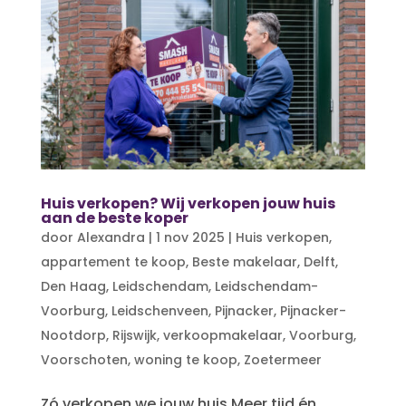
Huis verkopen? Wij verkopen jouw huis
aan de beste koper
door
Alexandra
|
1 nov 2025
|
Huis verkopen
,
appartement te koop
,
Beste makelaar
,
Delft
,
Den Haag
,
Leidschendam
,
Leidschendam-
Voorburg
,
Leidschenveen
,
Pijnacker
,
Pijnacker-
Nootdorp
,
Rijswijk
,
verkoopmakelaar
,
Voorburg
,
Voorschoten
,
woning te koop
,
Zoetermeer
Zó verkopen we jouw huis Meer tijd én