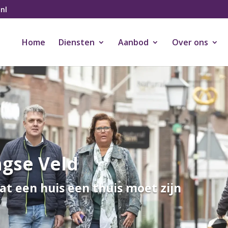
nl
Home
Diensten
Aanbod
Over ons
gse Veld
at een huis een thuis moet zijn