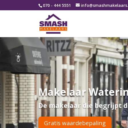
070 - 444 5551
info@smashmakelaars.
Makelaar Waterin
De makelaar die begrijpt d
Gratis waardebepaling