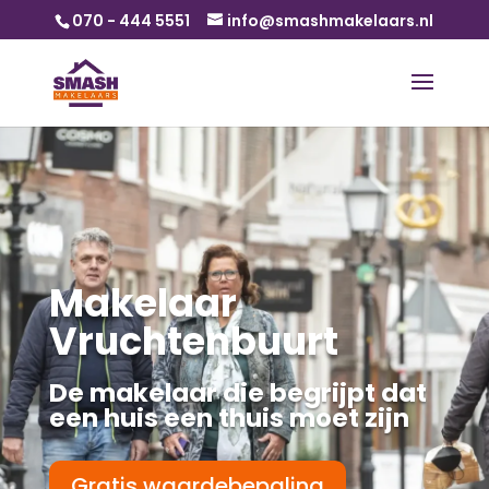
070 - 444 5551
info@smashmakelaars.nl
Makelaar
Vruchtenbuurt
De makelaar die begrijpt dat
een huis een thuis moet zijn
Gratis waardebepaling