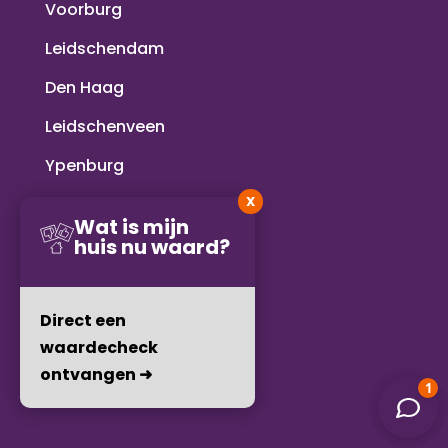
Voorburg
Leidschendam
Den Haag
Leidschenveen
Ypenburg
X
Pijnacker-Nootdorp
Wat is mijn
Zoetermeer
huis nu waard?
Wassenaar
Direct een
Voorschoten
waardecheck
Rijswijk
ontvangen ➜
Delft