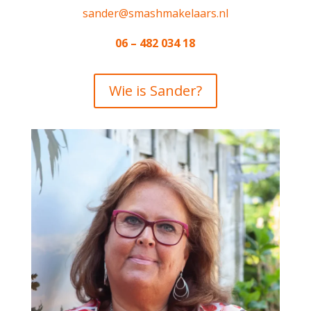
sander@smashmakelaars.nl
06 – 482 034 18
Wie is Sander?