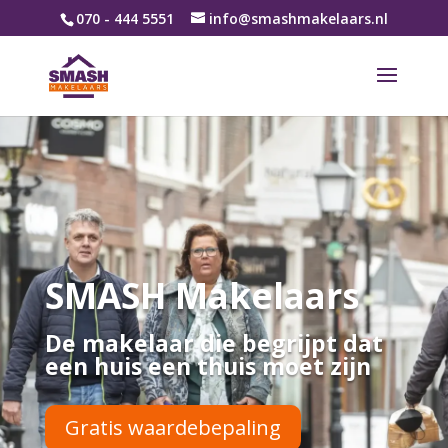
070 - 444 5551
info@smashmakelaars.nl
SMASH Makelaars
De makelaar die begrijpt dat
een huis een thuis moet zijn
Gratis waardebepaling