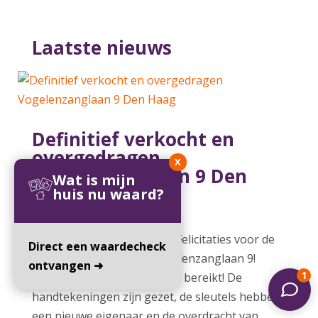
Laatste nieuws
Definitief verkocht en
overgedragen
X
Vogelenzanglaan 9 Den
Wat is mijn
Haag
huis nu waard?
8 aug 2026
Verkocht & Overgedragen: Felicitaties voor de
Direct een waardecheck
nieuwe eigenaars van Vogelenzanglaan 9!
ontvangen ➜
Weer een prachtige mijlpaal bereikt! De
handtekeningen zijn gezet, de sleutels hebben
een nieuwe eigenaar en de overdracht van