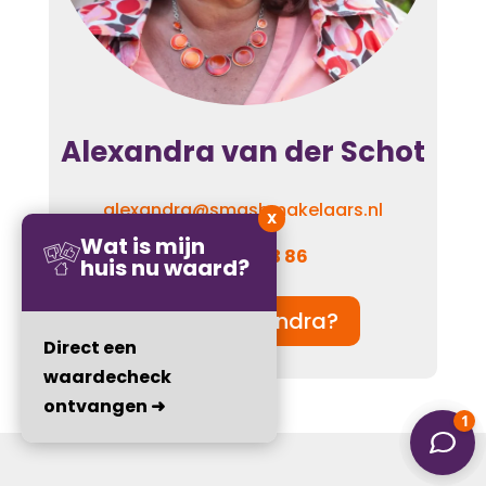
Alexandra van der Schot
alexandra@smashmakelaars.nl
X
Wat is mijn
06 – 110 923 86
huis nu waard?
Wie is Alexandra?
Direct een
waardecheck
ontvangen ➜