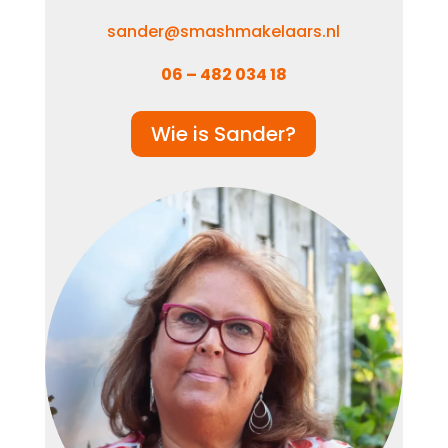
sander@smashmakelaars.nl
06 – 482 034 18
Wie is Sander?