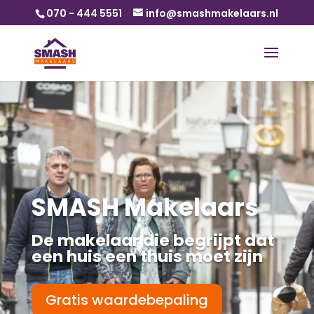
070 - 444 5551
info@smashmakelaars.nl
SMASH Makelaars
De makelaar die begrijpt dat
een huis een thuis moet zijn
Gratis waardebepaling